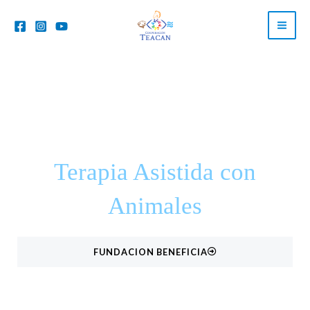
Ir
al
contenido
Terapia Asistida con
Animales
FUNDACION BENEFICIA
DONA AQUI