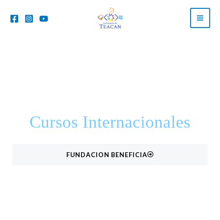
Ir
al
contenido
Cursos Internacionales
FUNDACION BENEFICIA
DONA AQUI