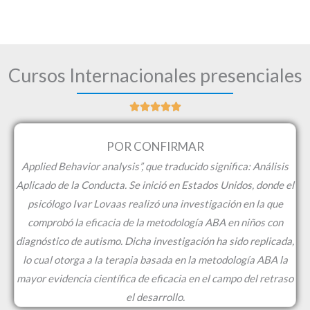
Cursos Internacionales presenciales





V
POR CONFIRMAR
a
l
Applied Behavior analysis”, que traducido significa: Análisis
o
Aplicado de la Conducta. Se inició en Estados Unidos, donde el
r
psicólogo Ivar Lovaas realizó una investigación en la que
a
comprobó la eficacia de la metodología ABA en niños con
d
diagnóstico de autismo. Dicha investigación ha sido replicada,
o
lo cual otorga a la terapia basada en la metodología ABA la
c
mayor evidencia científica de eficacia en el campo del retraso
o
el desarrollo.